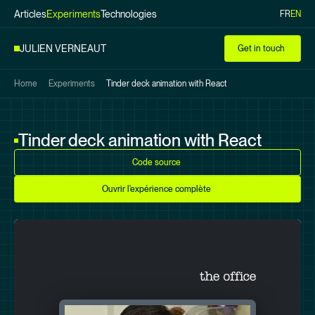
Articles
Experiments
Technologies
FR
EN
Skip to
main
JULIEN VERNEAUT
Get in touch
content
Home
Experiments
Tinder deck animation with React
Tinder deck animation with React
Code source
Ouvrir l'expérience complète