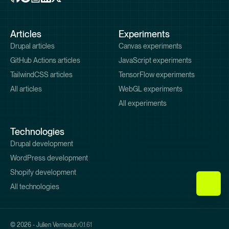
Pied
Articles
Experiments
de
Drupal articles
Canvas experiments
page
GitHub Actions articles
JavaScript experiments
TailwindCSS articles
TensorFlow experiments
All articles
WebGL experiments
All experiments
Technologies
Drupal development
WordPress development
Shopify development
All technologies
© 2026 - Julien Verneaut
v0.1.61