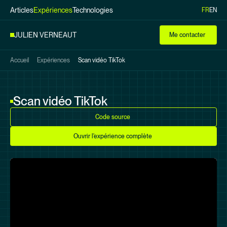
Articles
Expériences
Technologies
FR
EN
Aller au
contenu
JULIEN VERNEAUT
Me contacter
principal
Accueil
Expériences
Scan vidéo TikTok
Scan vidéo TikTok
Code source
Ouvrir l'expérience complète